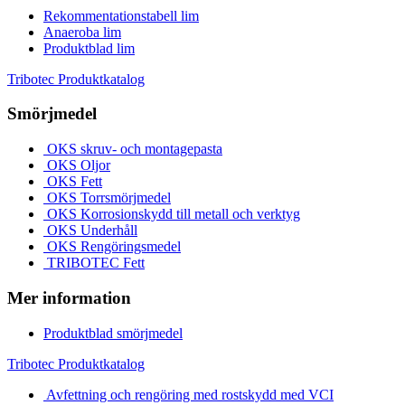
Rekommentationstabell lim
Anaeroba lim
Produktblad lim
Tribotec Produktkatalog
Smörjmedel
OKS skruv- och montagepasta
OKS Oljor
OKS Fett
OKS Torrsmörjmedel
OKS Korrosionskydd till metall och verktyg
OKS Underhåll
OKS Rengöringsmedel
TRIBOTEC Fett
Mer information
Produktblad smörjmedel
Tribotec Produktkatalog
Avfettning och rengöring med rostskydd med VCI