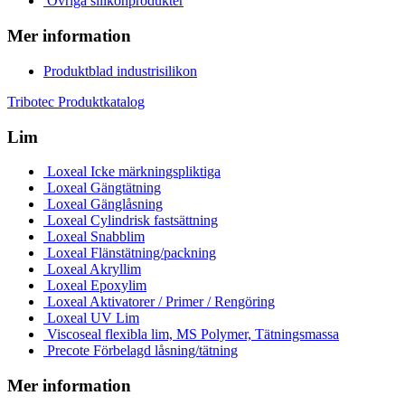
Övriga silikonprodukter
Mer information
Produktblad industrisilikon
Tribotec Produktkatalog
Lim
Loxeal Icke märkningspliktiga
Loxeal Gängtätning
Loxeal Gänglåsning
Loxeal Cylindrisk fastsättning
Loxeal Snabblim
Loxeal Flänstätning/packning
Loxeal Akryllim
Loxeal Epoxylim
Loxeal Aktivatorer / Primer / Rengöring
Loxeal UV Lim
Viscoseal flexibla lim, MS Polymer, Tätningsmassa
Precote Förbelagd låsning/tätning
Mer information