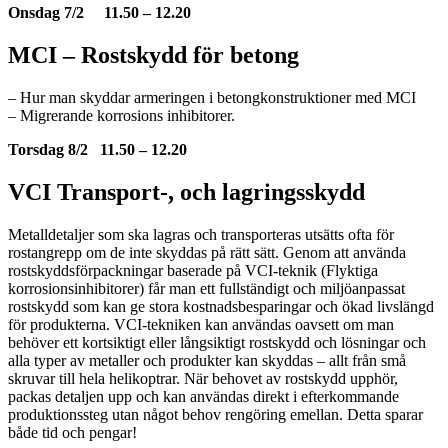
Onsdag 7/2 11.50 – 12.20
MCI – Rostskydd för betong
– Hur man skyddar armeringen i betongkonstruktioner med MCI
– Migrerande korrosions inhibitorer.
Torsdag 8/2 11.50 – 12.20
VCI Transport-, och lagringsskydd
Metalldetaljer som ska lagras och transporteras utsätts ofta för
rostangrepp om de inte skyddas på rätt sätt. Genom att använda
rostskyddsförpackningar baserade på VCI-teknik (Flyktiga
korrosionsinhibitorer) får man ett fullständigt och miljöanpassat
rostskydd som kan ge stora kostnadsbesparingar och ökad livslängd
för produkterna. VCI-tekniken kan användas oavsett om man
behöver ett kortsiktigt eller långsiktigt rostskydd och lösningar och
alla typer av metaller och produkter kan skyddas – allt från små
skruvar till hela helikoptrar. När behovet av rostskydd upphör,
packas detaljen upp och kan användas direkt i efterkommande
produktionssteg utan något behov rengöring emellan. Detta sparar
både tid och pengar!