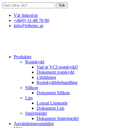
Sök
Vår linked-in
+46(0) 31-88 78 80
info@tribotec.se
Produkter
Rostskydd
Vad är VCI rostskydd?
Dokument rostskydd
Utbildning
Rostskyddsbehandling
Silikon
Dokument Silikon
Lim
Loxeal Limguide
Dokument Lim
Smörjmedel
Dokument Smörjmedel
Användningsområden