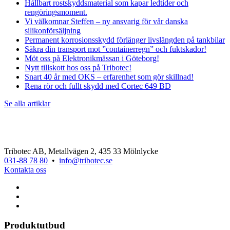
Hållbart rostskyddsmaterial som kapar ledtider och
rengöringsmoment.
Vi välkomnar Steffen – ny ansvarig för vår danska
silikonförsäljning
Permanent korrosionsskydd förlänger livslängden på tankbilar
Säkra din transport mot ”containerregn” och fuktskador!
Möt oss på Elektronikmässan i Göteborg!
Nytt tillskott hos oss på Tribotec!
Snart 40 år med OKS – erfarenhet som gör skillnad!
Rena rör och fullt skydd med Cortec 649 BD
Se alla artiklar
Tribotec AB, Metallvägen 2, 435 33 Mölnlycke
031-88 78 80
•
info@tribotec.se
Kontakta oss
Produktutbud