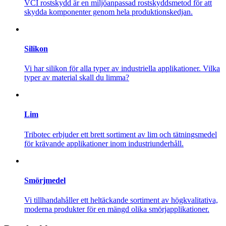
VCI rostskydd är en miljöanpassad rostskyddsmetod för att
skydda komponenter genom hela produktionskedjan.
Silikon
Vi har silikon för alla typer av industriella applikationer. Vilka
typer av material skall du limma?
Lim
Tribotec erbjuder ett brett sortiment av lim och tätningsmedel
för krävande applikationer inom industriunderhåll.
Smörjmedel
Vi tillhandahåller ett heltäckande sortiment av högkvalitativa,
moderna produkter för en mängd olika smörjapplikationer.