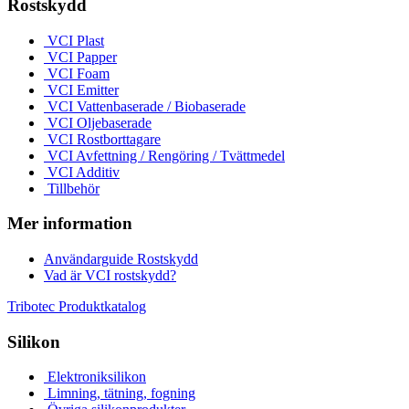
Rostskydd
VCI Plast
VCI Papper
VCI Foam
VCI Emitter
VCI Vattenbaserade / Biobaserade
VCI Oljebaserade
VCI Rostborttagare
VCI Avfettning / Rengöring / Tvättmedel
VCI Additiv
Tillbehör
Mer information
Användarguide Rostskydd
Vad är VCI rostskydd?
Tribotec Produktkatalog
Silikon
Elektroniksilikon
Limning, tätning, fogning