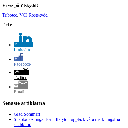
Vi ses på Ytskydd!
Tribotec
,
VCI Rostskydd
Dela:
Linkedin
Facebook
Twitter
Email
Senaste artiklarna
Glad Sommar!
Snabba lösningar för tuffa ytor, upptäck våra märkningsfria
snabblim!