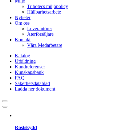
Miljö
Tribotecs miljöpolicy
Hållbarhetsarbete
Nyheter
Om oss
Leverantörer
Återförsäljare
Kontakt
Våra Medarbetare
Katalog
Utbildning
Kundreferenser
Kunskapsbank
FAQ
Säkerhetsdatablad
Ladda ner dokument
Rostskydd