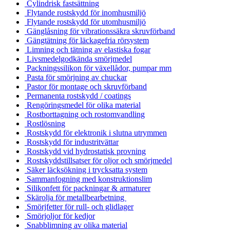
Cylindrisk fastsättning
Flytande rostskydd för inomhusmiljö
Flytande rostskydd för utomhusmiljö
Gänglåsning för vibrationssäkra skruvförband
Gängtätning för läckagefria rörsystem
Limning och tätning av elastiska fogar
Livsmedelgodkända smörjmedel
Packningssilikon för växellådor, pumpar mm
Pasta för smörjning av chuckar
Pastor för montage och skruvförband
Permanenta rostskydd / coatings
Rengöringsmedel för olika material
Rostborttagning och rostomvandling
Rostlösning
Rostskydd för elektronik i slutna utrymmen
Rostskydd för industritvättar
Rostskydd vid hydrostatisk provning
Rostskyddstillsatser för oljor och smörjmedel
Säker läcksökning i trycksatta system
Sammanfogning med konstruktionslim
Silikonfett för packningar & armaturer
Skärolja för metallbearbetning
Smörjfetter för rull- och glidlager
Smörjoljor för kedjor
Snabblimning av olika material