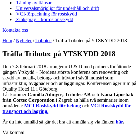
Tätning av flänsar
Universalsmörjoljor för underhåll och drift
VCI-förpackning för rostskydd
Zinkspray – korrosionsskydd
Kontakta oss
Hem
/
Nyheter
/
Tribotec
/
Träffa Tribotec på YTSKYDD 2018
Träffa Tribotec på YTSKYDD 2018
Den 7-8 februari 2018 arrangerar U & D med partners för åttonde
gången Ytskydd – Nordens största konferens om renovering och
skydd av metall-, betong- och träytor i såväl industri som
infrastruktur, byggnader och anläggningar. Konferensen äger rum på
Quality Hotel 11 i Göteborg.
I år kommer
Camilla Admyre, Tribotec AB
och
Ivana Liposhak
från Cortec Corporation
i Zagreb att hålla två seminarier inom
områdena:
MCI Rostskydd för betong
och
VCI Rostskydd för
transport och lagring
.
Är du inte anmäld så går det bra att anmäla sig via länken
här
.
Välkomna!