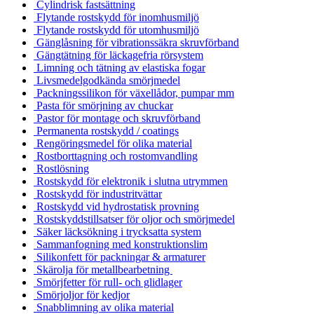
Cylindrisk fastsättning
Flytande rostskydd för inomhusmiljö
Flytande rostskydd för utomhusmiljö
Gänglåsning för vibrationssäkra skruvförband
Gängtätning för läckagefria rörsystem
Limning och tätning av elastiska fogar
Livsmedelgodkända smörjmedel
Packningssilikon för växellådor, pumpar mm
Pasta för smörjning av chuckar
Pastor för montage och skruvförband
Permanenta rostskydd / coatings
Rengöringsmedel för olika material
Rostborttagning och rostomvandling
Rostlösning
Rostskydd för elektronik i slutna utrymmen
Rostskydd för industritvättar
Rostskydd vid hydrostatisk provning
Rostskyddstillsatser för oljor och smörjmedel
Säker läcksökning i trycksatta system
Sammanfogning med konstruktionslim
Silikonfett för packningar & armaturer
Skärolja för metallbearbetning
Smörjfetter för rull- och glidlager
Smörjoljor för kedjor
Snabblimning av olika material