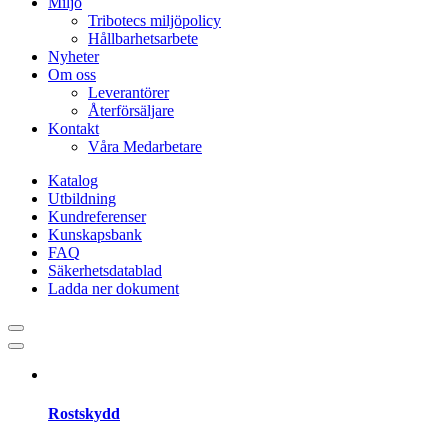
Miljö
Tribotecs miljöpolicy
Hållbarhetsarbete
Nyheter
Om oss
Leverantörer
Återförsäljare
Kontakt
Våra Medarbetare
Katalog
Utbildning
Kundreferenser
Kunskapsbank
FAQ
Säkerhetsdatablad
Ladda ner dokument
Rostskydd