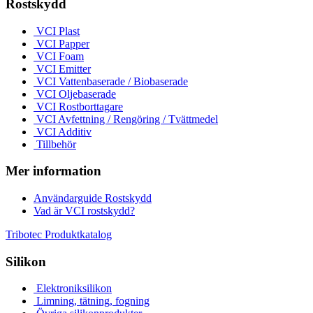
Rostskydd
VCI Plast
VCI Papper
VCI Foam
VCI Emitter
VCI Vattenbaserade / Biobaserade
VCI Oljebaserade
VCI Rostborttagare
VCI Avfettning / Rengöring / Tvättmedel
VCI Additiv
Tillbehör
Mer information
Användarguide Rostskydd
Vad är VCI rostskydd?
Tribotec Produktkatalog
Silikon
Elektroniksilikon
Limning, tätning, fogning