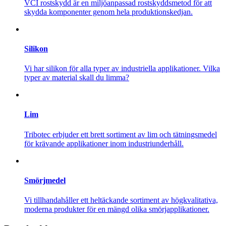
VCI rostskydd är en miljöanpassad rostskyddsmetod för att
skydda komponenter genom hela produktionskedjan.
Silikon
Vi har silikon för alla typer av industriella applikationer. Vilka
typer av material skall du limma?
Lim
Tribotec erbjuder ett brett sortiment av lim och tätningsmedel
för krävande applikationer inom industriunderhåll.
Smörjmedel
Vi tillhandahåller ett heltäckande sortiment av högkvalitativa,
moderna produkter för en mängd olika smörjapplikationer.