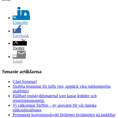
Linkedin
Facebook
Twitter
Email
Senaste artiklarna
Glad Sommar!
Snabba lösningar för tuffa ytor, upptäck våra märkningsfria
snabblim!
Hållbart rostskyddsmaterial som kapar ledtider och
rengöringsmoment.
Vi välkomnar Steffen – ny ansvarig för vår danska
silikonförsäljning
Permanent korrosionsskydd förlänger livslängden på tankbilar