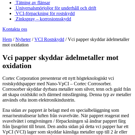
Tätning av flänsar
Universalsmörjoljor för underhåll och drift
VCI-förpackning för rostskydd
Zinkspray – korrosionsskydd
Kontakta oss
Hem
/
Nyheter
/
VCI Rostskydd
/
Vci papper skyddar ädelmetaller
mot oxidation
Vci papper skyddar ädelmetaller mot
oxidation
Cortec Corporation presenterar ett nytt högteknologiskt vci
rostskyddspapper med Nano-VpCI – Cortec Corrosorber.
Corrosorber skyddar dyrbara metaller som silver, tenn och guld från
att skapa oxidskikt och därmed missfärgning. Denna typ av metaller
används ofta inom elektronikindustrin.
Ena sidan av pappret är belagt med en specialbeläggning som
renar/neutraliserar luften från svavelväte. När pappret reagerat med
svavelvätet i omgivningen / förpackningen så ändrar pappret färg
från ljusgrönt till brunt. Den andra sidan på detta vci papper har ett
VpCI (VCI) lager som skyddar känsliga metaller upp till 2 år eller