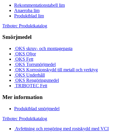
Rekommentationstabell lim
Anaeroba lim
Produktblad lim
Tribotec Produktkatalog
Smörjmedel
OKS skruv- och montagepasta
OKS Oljor
OKS Fett
OKS Torrsmörjmedel
OKS Korrosionskydd till metall och verktyg
OKS Underhåll
OKS Rengöringsmedel
TRIBOTEC Fett
Mer information
Produktblad smörjmedel
Tribotec Produktkatalog
Avfettning och rengöring med rostskydd med VCI