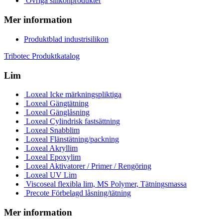
Övriga silikonprodukter
Mer information
Produktblad industrisilikon
Tribotec Produktkatalog
Lim
Loxeal Icke märkningspliktiga
Loxeal Gängtätning
Loxeal Gänglåsning
Loxeal Cylindrisk fastsättning
Loxeal Snabblim
Loxeal Flänstätning/packning
Loxeal Akryllim
Loxeal Epoxylim
Loxeal Aktivatorer / Primer / Rengöring
Loxeal UV Lim
Viscoseal flexibla lim, MS Polymer, Tätningsmassa
Precote Förbelagd låsning/tätning
Mer information