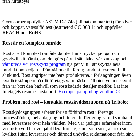
från luftutbyte.
Corrosorber uppfyller ASTM D-1748 (klimatkammar test) för silver
och koppar, vätesulfid test (testmetod CC-008-1) och uppfyller
REACH och RoHS.
Rost är ett komplext område
Rost är ett komplext område där det finns mycket pengar och
goodwill att hämta, om det görs på rätt sätt. Med vår kunskap och
vårt breda vci rostskydd program
hjälper vi till att skydda hela
produktionskedjan – från råämne till färdig produkt levererad till
slutkund. Rost angriper inte bara produkterna, i förlängningen även
kvalitetsstämpeln på ditt företags varumärke. Tribotec vci rostskydd
från tar bort den badwill som rostskadade detaljer medför. Låt inte
företagets resurser rosta bort.
Exempel på uppdrag vi utfört >>
Problem med rost – kontakta rostskyddsgruppen på Tribotec
Rostskyddsgruppen arbetar för att förhindra rost i företags
processflöden, mellanlagring och intern buffertering samt i samband
med leveranser över hela världen. Med vår gedigna erfarenhet inom
vci rostskydd har vi hjälpt flera företag, stora som små, att öka sin
kvalitet i sina leveranser och därmed undvika reklamationer från sina