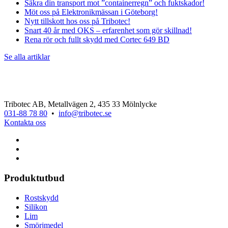
Säkra din transport mot ”containerregn” och fuktskador!
Möt oss på Elektronikmässan i Göteborg!
Nytt tillskott hos oss på Tribotec!
Snart 40 år med OKS – erfarenhet som gör skillnad!
Rena rör och fullt skydd med Cortec 649 BD
Se alla artiklar
Tribotec AB, Metallvägen 2, 435 33 Mölnlycke
031-88 78 80
•
info@tribotec.se
Kontakta oss
Produktutbud
Rostskydd
Silikon
Lim
Smörjmedel