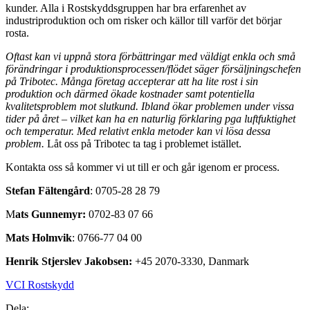
kunder. Alla i Rostskyddsgruppen har bra erfarenhet av
industriproduktion och om risker och källor till varför det börjar
rosta.
Oftast kan vi uppnå stora förbättringar med väldigt enkla och små
förändringar i produktionsprocessen/flödet
säger försäljningschefen
på Tribotec. Många företag accepterar att ha lite rost i sin
produktion och därmed ökade kostnader samt potentiella
kvalitetsproblem mot slutkund. Ibland ökar problemen under vissa
tider på året – vilket kan ha en naturlig förklaring pga luftfuktighet
och temperatur. Med relativt enkla metoder kan vi lösa dessa
problem.
Låt oss på Tribotec ta tag i problemet istället.
Kontakta oss så kommer vi ut till er och går igenom er process.
Stefan Fältengård
: 0705-28 28 79
M
ats Gunnemyr:
0702-83 07 66
Mats Holmvik
: 0766-77 04 00
Henrik Stjerslev Jakobsen:
+45 2070-3330, Danmark
VCI Rostskydd
Dela: