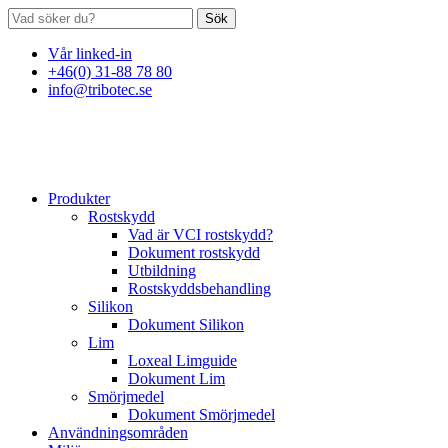
Sök
Vår linked-in
+46(0) 31-88 78 80
info@tribotec.se
Produkter
Rostskydd
Vad är VCI rostskydd?
Dokument rostskydd
Utbildning
Rostskyddsbehandling
Silikon
Dokument Silikon
Lim
Loxeal Limguide
Dokument Lim
Smörjmedel
Dokument Smörjmedel
Användningsområden